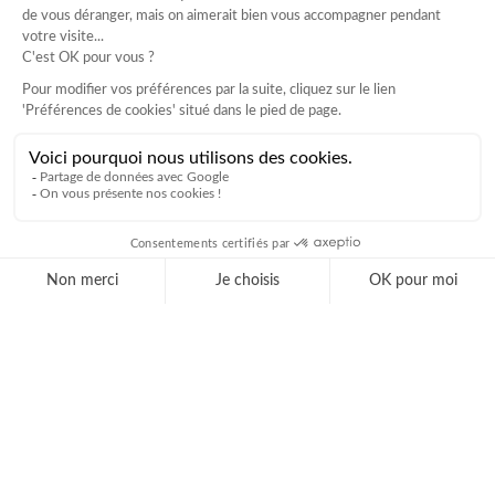
JUSQU’À 23 H
Chez DS Café, vos envies
n’ont pas d’horaires. Pour
prolonger les moments de
partage, de détente ou
simplement s’offrir une
pause tardive, nos adresses
restent ouvertes jusqu’à 23
h.
Que ce soit pour un dîner
léger, un jus frais en fin de
journée ou un repas complet
dans une ambiance
apaisante, nous vous
accueillons en continu, avec
la même exigence de qualité
et de service. Parce qu’un